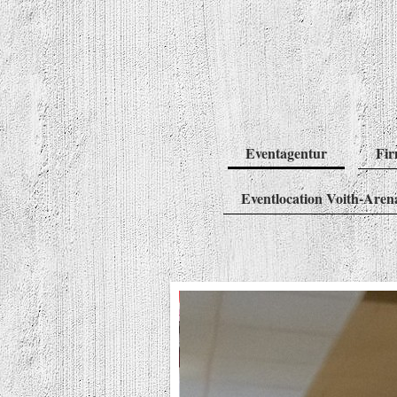
Eventagentur
Fir
Eventlocation Voith-Aren